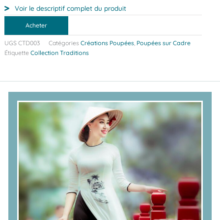
Voir le descriptif complet du produit
Acheter
UGS
CTD003
Catégories
Créations Poupées
,
Poupées sur Cadre
Étiquette
Collection Traditions