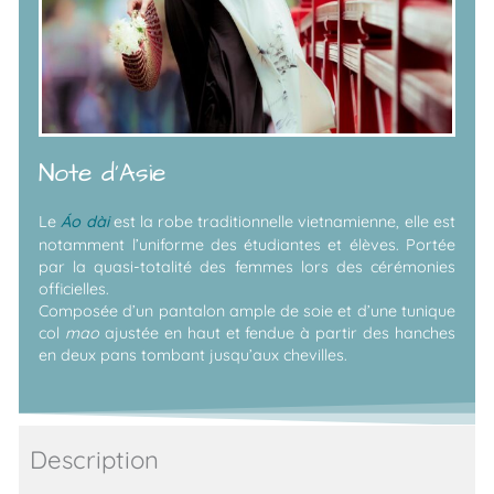
Note d'Asie
Le
Áo dài
est la robe traditionnelle vietnamienne, elle est
notamment l’uniforme des étudiantes et
élèves.
Portée
par la quasi-totalité des femmes lors des cérémonies
officielles.
Composée d’un
pantalon ample de soie et d’une tunique
col
mao
ajustée en haut et fendue à partir des hanches
en deux
pans tombant jusqu’aux chevilles.
Description