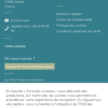
77500 Chelles
France
Mentions Légales
Charte de Confidentialité
Écrivez-nous
Politique des cookies
Appelez-nous : 06 01 94 83
58
Conditions générales de vente
Votre compte
Où nous trouver ?
Découvrir les prochaines dates
Sur les réseaux sociaux
En Asie les « Fortunes cookies » vous délivrent des
prédictions. Sur notre site, les cookies vous permettrons
Partager votre expérience avec Kaeru
d’améliorer votre expérience de navigation. En cliquant sur
«Accepter», vous consentez à l'utilisation de TOUS les