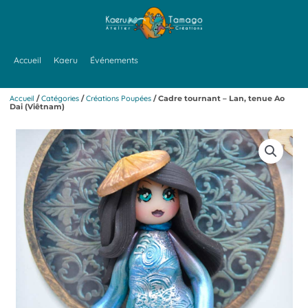
Aller
au
contenu
Accueil
Kaeru
Événements
Accueil
/
Catégories
/
Créations Poupées
/ Cadre tournant – Lan, tenue Ao
Dai (Viêtnam)