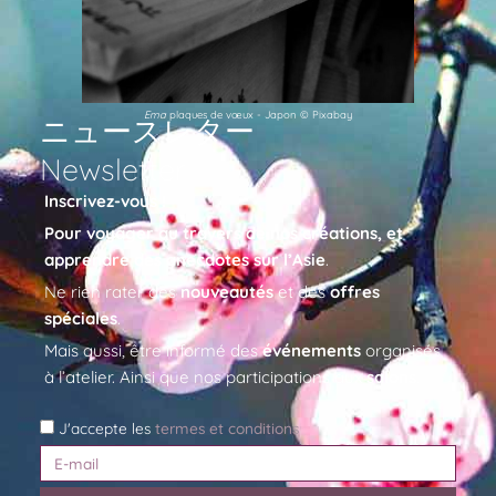
Ema
plaques de vœux - Japon © Pixabay
ニュースレター
Newsletter
Inscrivez-vous !
Pour voyager au travers de nos créations, et
apprendre des anecdotes sur l’Asie
.
Ne rien rater des
nouveautés
et des
offres
spéciales
.
Mais aussi, être informé des
événements
organisés
à l’atelier. Ainsi que nos participations aux
salons
.
J'accepte les
termes et conditions
E-
mail