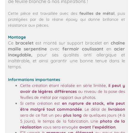
de feuille blanche à nos inspirations !
Cette pièce est travaillée avec des
feuilles de métal
, puis
protégées par de la résine époxy qui donne brillance et
résistance aux pièces.
Montage
Ce
bracelet
est monté sur support bracelet en
chaîne
maille serpentine
avec
fermoir coulissant
en
acier
inoxydable
,
pour ses qualités anti allergique et
inaltérable, et ainsi garantir une bonne tenue dans le
temps.
Informations importantes
Cette création étant réalisée en série limitée,
il peut y
avoir de légères différences
au niveau de la pose des
feuilles de métal par rapport aux photos.
Si cette création est
en rupture de stock, elle peut
être malgré tout commandée
. Le délai de
livraison
sera de ce fait un peu
plus long
de quelques jours (4 à
5 jours), le temps de la fabrication. Une
photo de la
réalisation
vous sera envoyée
avant l’expédition
.
S’il venait à
manquer un élément
ou pour toute