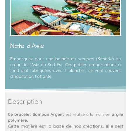
Note d'Asie
Embarquez pour une balade en
sampan
(
Sānbǎn
) au
cœur de l’Asie du Sud-Est. Ces petites embarcations à
fond plat fabriquées avec 3 planches, servant souvent
d’habitation flottante.
Description
Ce bracelet
Sampan Argent
est réalisé à la main en
argile
polymère.
Cette matière est la base de nos créations, elle sert