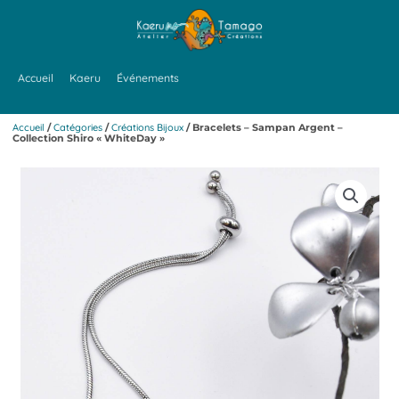
Aller
au
contenu
Accueil
Kaeru
Événements
Accueil
/
Catégories
/
Créations Bijoux
/ Bracelets – Sampan Argent –
Collection Shiro « WhiteDay »