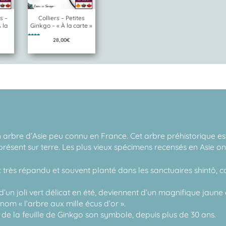
s –
Colliers – Petites
 la
Ginkgo – « À la carte »
28,00
€
Note
5.00
sur 5
 arbre d’Asie peu connu en France. Cet arbre préhistorique es
ésent sur terre. Les plus vieux spécimens recensés en Asie on
 très répandu et souvent planté dans les sanctuaires shintô, c
l d’un joli vert délicat en été, deviennent d’un magnifique jau
nom « l’arbre aux mille écus d’or ».
it de la feuille de Ginkgo son symbole, depuis plus de 30 ans.