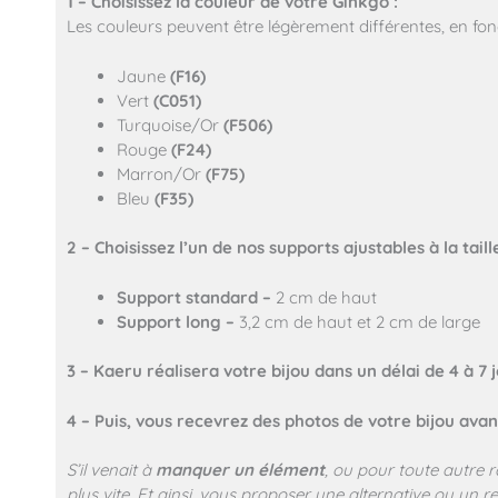
1 – Choisissez la couleur de votre Ginkgo :
Les couleurs peuvent être légèrement différentes, en fonc
Jaune
(F16)
Vert
(C051)
Turquoise/Or
(F506)
Rouge
(F24)
Marron/Or
(F75)
Bleu
(F35)
2 – Choisissez l’un de nos supports ajustables à la tail
Support standard –
2 cm de haut
Support long –
3,2 cm de haut et 2 cm de large
3 – Kaeru réalisera votre bijou dans un délai de 4 à 7 j
4 – Puis, vous recevrez des photos de votre bijou avant
S’il venait à
manquer un élément
, ou pour toute autre 
plus vite. Et ainsi, vous proposer une alternative ou un