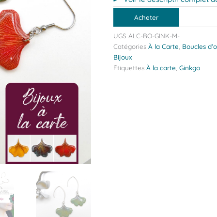
Acheter
UGS
ALC-BO-GINK-M-
Catégories
À la Carte
,
Boucles d'o
Bijoux
Étiquettes
À la carte
,
Ginkgo