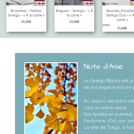
Bracelets – Petites
Bagues – Ginkgo – « À
Boucles d’oreille
Ginkgo – « À la carte »
la carte »
Ginkgo Duo – « À
carte »
23,00
€
22,00
€
31,00
€
Note
5.00
sur 5
Note d'Asie
Le Ginkgo Biloba est un
de son espèce encore pr
Au Japon, cet arbre est
c’est un arbre sacré.
Ses feuilles en éventai
l’automne, d’où son sur
La ville de Tokyo, a fa