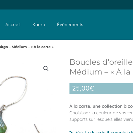
Accueil
Kaeru
Événements
nkgo – Médium – « À la carte »
Boucles d’oreill
Médium – « À la 
25,00
€
À la carte, une collection à 
Choisissez la couleur de vos feu
supports sur lesquels elles vien
Voir le descriptif complet d