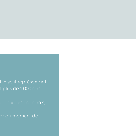
t le seul représentant
t plus de 1 000 ans.
ar pour les Japonais,
ne or au moment de