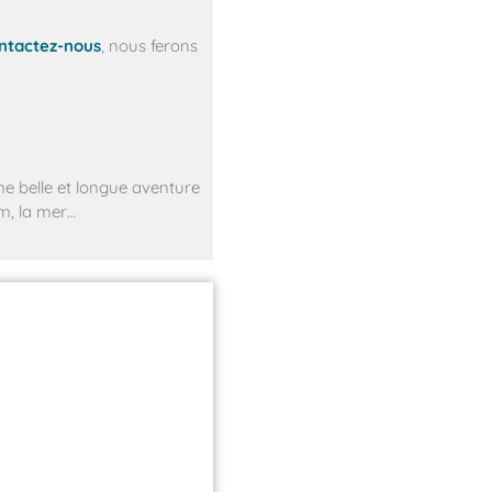
ntactez-nous
, nous ferons
ne belle et longue aventure
um, la mer…