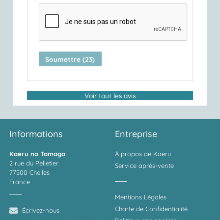
Voir tout les avis
Informations
Entreprise
Kaeru no Tamago
À propos de Kaeru
2 rue du Pelletier
Service après-vente
77500 Chelles
France
Mentions Légales
Charte de Confidentialité
Écrivez-nous