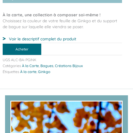
À la carte, une collection à composer soi-même !
Choisissez la couleur de votre feuille de Ginkgo et du support
de bague sur laquelle elle viendra se poser.
Voir le descriptif complet du produit
Acheter
UGS
ALC-BA-PGINK
Catégories
À la Carte
,
Bagues
,
Créations Bijoux
Étiquettes
À la carte
,
Ginkgo