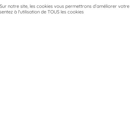
 Sur notre site, les cookies vous permettrons d’améliorer votre
entez à l'utilisation de TOUS les cookies
ー
etter
travers de nos créations, et
apprendre des anecdotes su
nouveautés
et des
offres spéciales
.
informé des
événements
organisés à l’atelier. Ainsi que no
mes et conditions
Envoyer