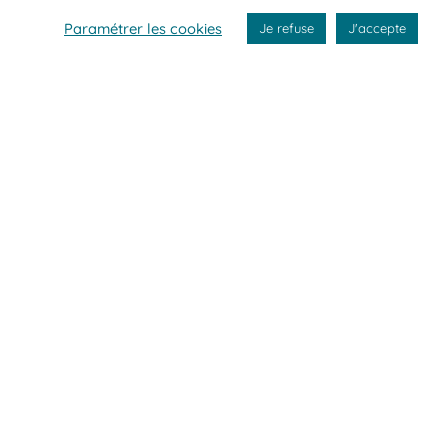
Paramétrer les cookies
Je refuse
J'accepte
r l’Asie
.
s participations aux
salons
.