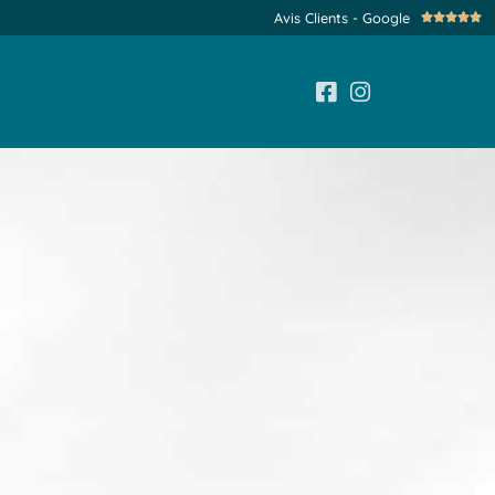
Avis Clients - Google
No





5
su
5