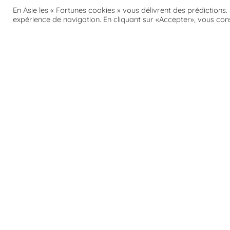
En Asie les « Fortunes cookies » vous délivrent des prédictions.
expérience de navigation. En cliquant sur «Accepter», vous cons
ニュースレタ
Newsl
Inscrivez-vous !
Pour voyager au 
Ne rien rater des
Mais aussi, être 
J'accepte les
ter
E-
mail
Ema
plaques de vœux - Japon © Pixabay