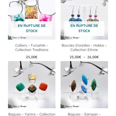
prix :
25,00€
à
26,00€
EN RUPTURE DE
EN RUPTURE DE
STOCK
STOCK
Colliers – Furoshiki –
Boucles d’oreilles – Hakka –
Collection Traditions
Collection Ethnie
25,00
€
25,00
€
–
26,00
€
Bagues – Yantra – Collection
Bagues – Sampan –