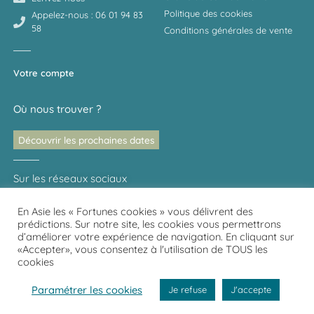
Politique des cookies
Appelez-nous : 06 01 94 83
58
Conditions générales de vente
Votre compte
Où nous trouver ?
Découvrir les prochaines dates
Sur les réseaux sociaux
En Asie les « Fortunes cookies » vous délivrent des
prédictions. Sur notre site, les cookies vous permettrons
Partager votre expérience avec Kaeru
d’améliorer votre expérience de navigation. En cliquant sur
«Accepter», vous consentez à l'utilisation de TOUS les
cookies
Copyright © 2021 Kaeru no Tamago
Paramétrer les cookies
Je refuse
J'accepte
* Offre valable uniquement pour la France Métropolitaine.