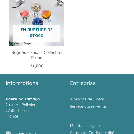
EN RUPTURE DE
STOCK
Bagues – Enso – Collection
Divine
24,00
€
Informations
Entreprise
Kaeru no Tamago
À propos de Kaeru
2 rue du Pelletier
Service après-vente
77500 Chelles
France
Mentions Légales
Charte de Confidentialité
Écrivez-nous