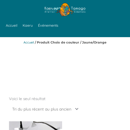
Aller
au
contenu
Accueil
Kaeru
Événements
Accueil
/ Produit Choix de couleur / Jaune/Orange
Choix de couleur :
Jaune/Orange
Voici le seul résultat