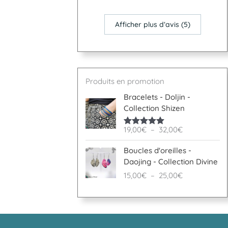
Afficher plus d‘avis (5)
Produits en promotion
Plage
Bracelets - Doljin -
de
Collection Shizen
prix :
19,00€
19,00
€
–
32,00
€
Note
5.00
à
sur 5
Plage
32,00€
Boucles d'oreilles -
de
Daojing - Collection Divine
prix :
15,00
€
–
25,00
€
15,00€
à
25,00€