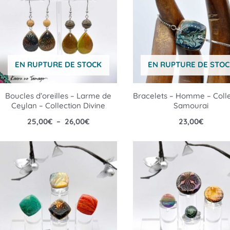
25,00€
à
26,00€
EN RUPTURE DE STOCK
EN RUPTURE DE STOC
Boucles d’oreilles – Larme de
Bracelets – Homme – Colle
Ceylan – Collection Divine
Samourai
25,00
€
–
26,00
€
23,00
€