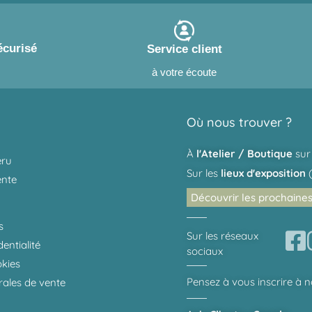
écurisé
Service client
à votre écoute
Où nous trouver ?
À
l'Atelier / Boutique
sur
eru
Sur les
lieux d'exposition
(
ente
Découvrir les prochaine
s
Sur les réseaux
entialité
sociaux
okies
Pensez à vous inscrire à 
rales de vente