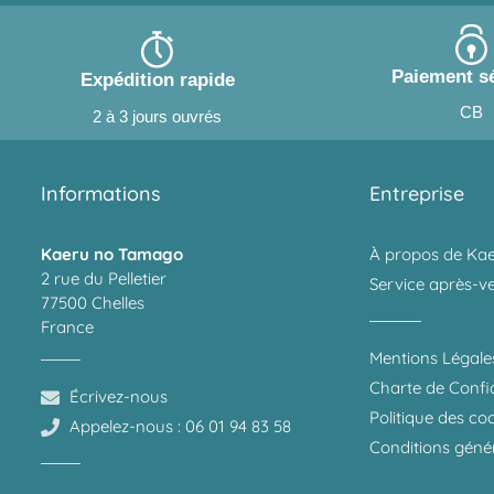
Paiement s
Expédition rapide
CB
2 à 3 jours ouvrés
Informations
Entreprise
Kaeru no Tamago
À propos de Ka
2 rue du Pelletier
Service après-v
77500 Chelles
France
Mentions Légale
Charte de Confid
Écrivez-nous
Politique des co
Appelez-nous : 06 01 94 83 58
Conditions géné