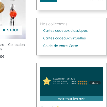
Nos collections
 DE STOCK
Cartes cadeaux classiques
Cartes cadeaux virtuelles
ra – Collection
Solde de votre Carte
n
00
€
Kaeru no Tamago
avis sur la boutique
5.00 / 5
11 avis
évaluation du produit
5.00 / 5
Voir tout les avis